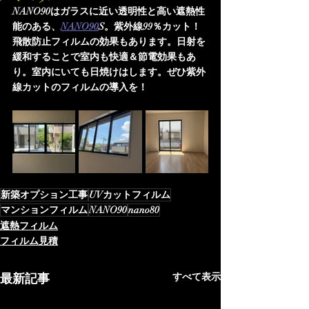
NANO90はガラスに近い透明性と高い遮熱性
能のある、
NANO90
S。紫外線99％カット！
飛散防止フィルムの効果もあります。日射を
緩和することで室内も快適＆節電効果もあ
り。室内にいても日焼けはします。ぜひ紫外
線カットのフィルムの導入を！
新築オプション工事
UVカットフィルム
マンションフィルム
NANO90
nano80
遮熱フィルム
フィルム見積
最新記事
すべて表示