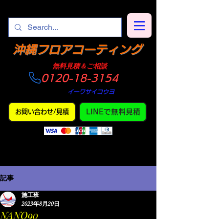
​沖縄フロアコーティング
​無料見積＆ご相談
0120-18-3154
​仕上がり
・
イーワサイコウヨ
LINEで無料見積
お問い合わせ/見積
記事
施工班
2023年8月20日
NANO90