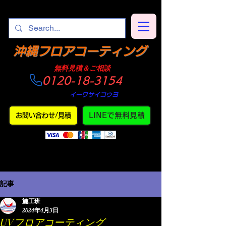
​沖縄フロアコーティング
​無料見積＆ご相談
0120-18-3154
​仕上がり
・
イーワサイコウヨ
LINEで無料見積
お問い合わせ/見積
記事
施工班
2024年4月3日
UVフロアコーティング