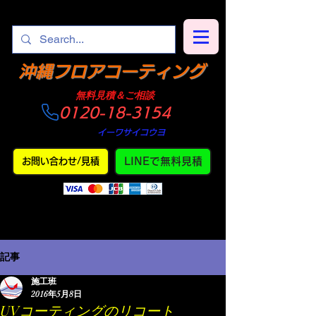
​沖縄フロアコーティング
​無料見積＆ご相談
0120-18-3154
​仕上がり
・
イーワサイコウヨ
LINEで無料見積
お問い合わせ/見積
記事
施工班
2016年5月8日
UVコーティングのリコート