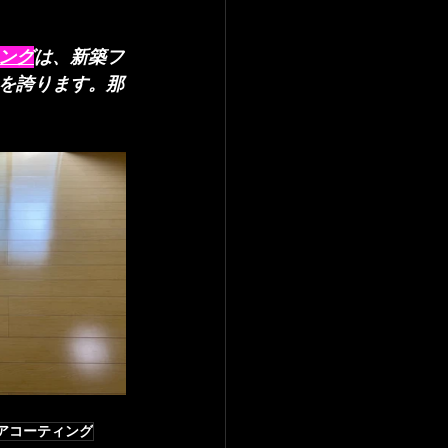
ング
は、新築フ
を誇ります。那
アコーティング