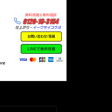
​無料見積＆無料相談
​0120-18-3154
​仕上がり
・
イーワサイコウヨ
お問い合わせ/見積
LINEで無料見積
re