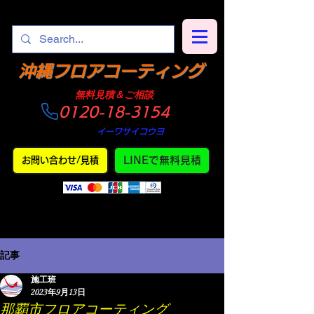
​沖縄フロアコーティング
​無料見積＆ご相談
0120-18-3154
​仕上がり
・
イーワサイコウヨ
LINEで無料見積
お問い合わせ/見積
記事
施工班
2023年9月13日
那覇市フロアコーティング