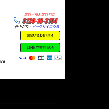
​無料見積＆無料相談
​0120-18-3154
​仕上がり
・
イーワサイコウヨ
お問い合わせ/見積
LINEで無料見積
re