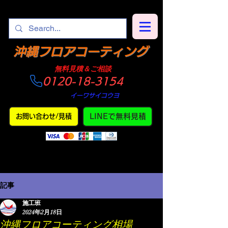
​沖縄フロアコーティング
​無料見積＆ご相談
0120-18-3154
​仕上がり
・
イーワサイコウヨ
LINEで無料見積
お問い合わせ/見積
記事
施工班
2024年2月18日
沖縄フロアコーティング相場