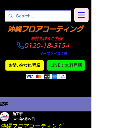
​沖縄フロアコーティング
​無料見積＆ご相談
0120-18-3154
​仕上がり
・
イーワサイコウヨ
LINEで無料見積
お問い合わせ/見積
記事
施工班
2013年6月27日
沖縄フロアコーティング