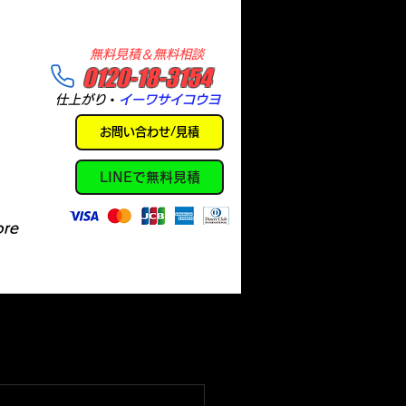
​無料見積＆無料相談
​0120-18-3154
​仕上がり
・
イーワサイコウヨ
お問い合わせ/見積
LINEで無料見積
re