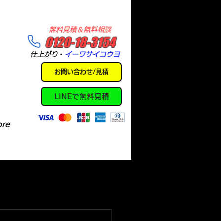
​無料見積＆無料相談
​0120-18-3154
​仕上がり
・
イーワサイコウヨ
お問い合わせ/見積
LINEで無料見積
re