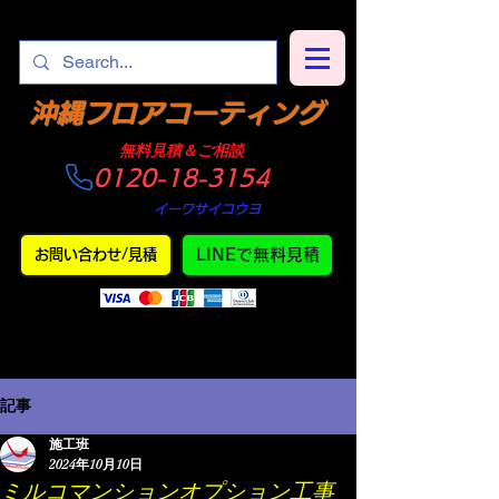
​沖縄フロアコーティング
​無料見積＆ご相談
0120-18-3154
​仕上がり
・
イーワサイコウヨ
LINEで無料見積
お問い合わせ/見積
記事
施工班
2024年10月10日
ミルコマンションオプション工事