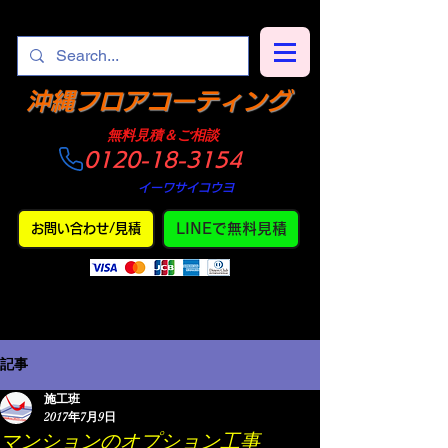
​沖縄フロアコーティング
​無料見積＆ご相談
0120-18-3154
​仕上がり
・
イーワサイコウヨ
LINEで無料見積
お問い合わせ/見積
記事
施工班
2017年7月9日
マンションのオプション工事