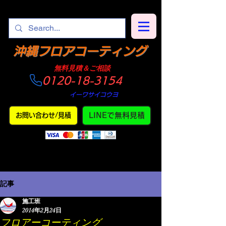
​沖縄フロアコーティング
​無料見積＆ご相談
0120-18-3154
​仕上がり
・
イーワサイコウヨ
LINEで無料見積
お問い合わせ/見積
記事
施工班
2014年2月24日
フロアーコーティング