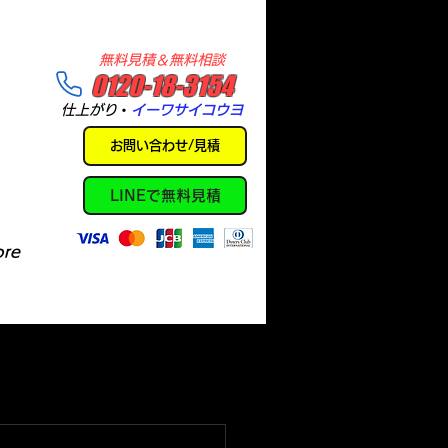
​無料見積＆無料相談
​0120-18-3154
​仕上がり
・
イーワサイコウヨ
お問い合わせ/見積
LINEで無料見積
re