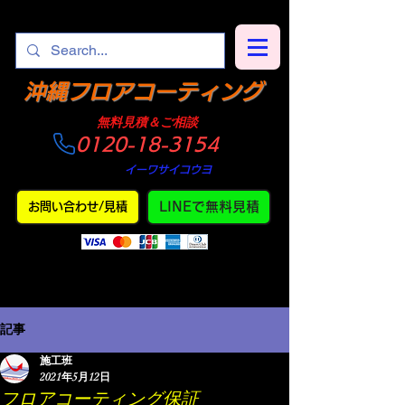
​沖縄フロアコーティング
​無料見積＆ご相談
0120-18-3154
​仕上がり
・
イーワサイコウヨ
LINEで無料見積
お問い合わせ/見積
記事
施工班
2021年5月12日
フロアコーティング保証