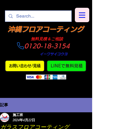
​沖縄フロアコーティング
​無料見積＆ご相談
0120-18-3154
​仕上がり
・
イーワサイコウヨ
LINEで無料見積
お問い合わせ/見積
記事
施工班
2024年4月22日
ガラスフロアコーティング