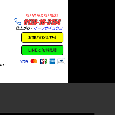
​無料見積＆無料相談
​0120-18-3154
​仕上がり
・
イーワサイコウヨ
お問い合わせ/見積
LINEで無料見積
re