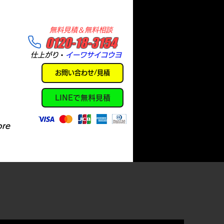
​無料見積＆無料相談
​0120-18-3154
​仕上がり
・
イーワサイコウヨ
お問い合わせ/見積
LINEで無料見積
re