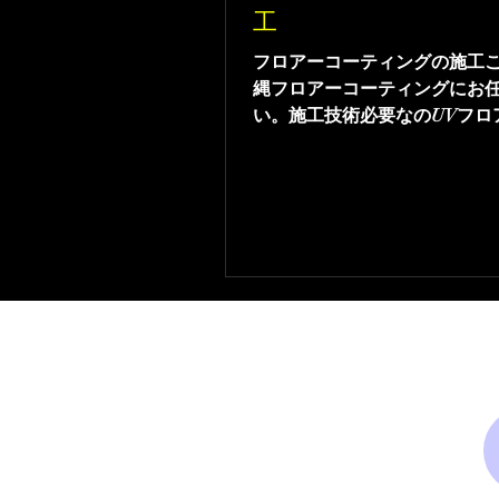
工
フロアーコーティングの施工
縄フロアーコーティングにお
い。施工技術必要なのUVフロ
ティング取り扱いをしていま
にぜひフロアーコーティング
依頼ください。仲介業者がい
適正価格にてご提供中！！ま
積からお問い合わせください