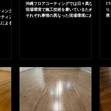
沖縄フロアコーティングでは日々異なる
U
現場環境で施工技術を磨いているため、
り
ティングを
それぞれ事情の異なった現場環境におい
県
ーティング
ても常にハイレベルな仕上がりを約束し
自
人によるハ
ます。新築オプション工事・完全自社責
に
格でご提供
任施工。長期保証の出せる耐久性のある
フロアコー
フロアコーティングの施工で、安心の長
ティングに
期保証をご提供。
ロアコーテ