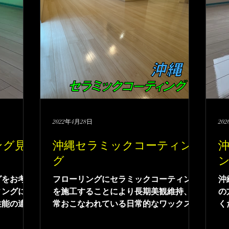
2022年4月28日
20
ング見
沖縄セラミックコーティン
グ
グをお考え
フローリングにセラミックコーティング
沖
ィングにお
を施工することにより長期美観維持、通
の
性能の違う
常おこなわれている日常的なワックスが
く
ります。そ
けが不要になります。そのため、日常の
施
コーティン
お掃除も楽になります。沖縄セラミック
ィ