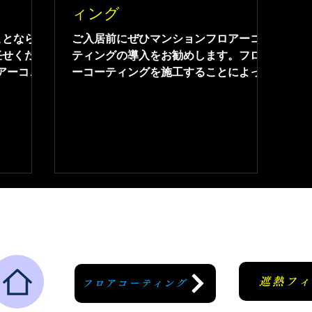
ィング
ことなら沖
ご入居前にぜひマンションフロアーコー
任せくださ
ティングの導入をお勧めします。フロア
アーコー
ーコーティングを施工することによっ
す。入居前
て、長期間フロアーを保護します。耐薬
の施工をご
品性・耐水性・防カビ抗菌効果あり。グ
ないため、
リップも出るので、ペットの足腰にも優
ずは無料見
しいコーティングになります。ワックス
。
のように塗りなおす必要もなく、
遮熱フ
フロアコーティング