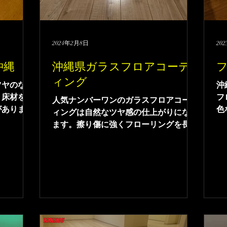
2024年2月8日
20
沖縄
沖縄県ガラスフロアコーテ
ィング
ツヤのない
沖
、床材を擦
フ
人気ナンバーワンのガラスフロアコーテ
がありま
色
ィングは自然なツヤ感の仕上がりになり
でマンショ
て
ます。擦り傷に強くフローリングを長期
のガラスフ
間保護します。ワックスを塗布する必要
​床材を長
がないため、お掃除も水拭きで大丈夫で
ひフロアコ
す。沖縄県ガラスフロアコーティングは
フ
お任せください。