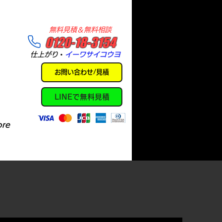
​無料見積＆無料相談
​0120-18-3154
​仕上がり
・
イーワサイコウヨ
お問い合わせ/見積
LINEで無料見積
re