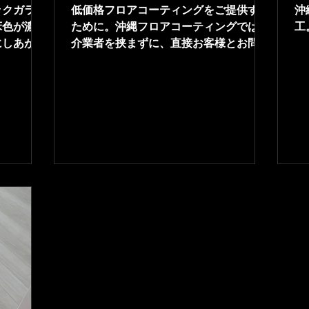
ックガラス
低価格フロアコーティングをご提供する
沖
床色が濃い
ために。沖縄フロアコーティングでは仲
工
にしあがっ
介業者を挟まずに、直接お客様とお問い
合わせ・見積・フロアコーティング施
工・アフターメンテナンスをしているた
めに低価格でフロアコーティングをご提
供させていただいています。完全自社職
人による施工のためハイレベルな