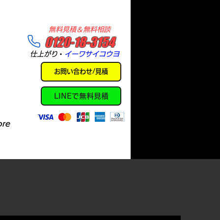
​無料見積＆無料相談
​0120-18-3154
​仕上がり
・
イーワサイコウヨ
お問い合わせ/見積
LINEで無料見積
re