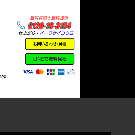
​無料見積＆無料相談
​0120-18-3154
​仕上がり
・
イーワサイコウヨ
お問い合わせ/見積
LINEで無料見積
re