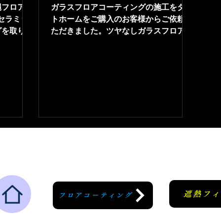
縄フロアコ
ガラスフロアコーティングの施工をタク
セラミッ
トホームをご購入のお客様からご依頼い
グを取り扱
ただきました。ツヤなしガラスフロアコ
コーティン
ーティング。耐傷性・耐薬品ありのコー
選べるツ
ティングになります。フロアコーティン
ださい。
グ那覇市
遮熱フ
フロアコーティング