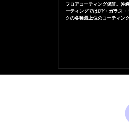
フロアコーティング保証。沖
ーティングではUV・ガラス・
クの各種最上位のコーティン
っています。そのためフロア
グ保証も安心の30年。さらに
ヤ・仕上がりをぜひご相談く